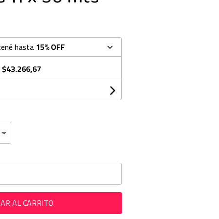
tené hasta
15% OFF
e
$43.266,67
AR AL CARRITO