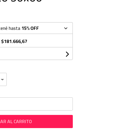
tené hasta
15% OFF
e
$181.666,67
AR AL CARRITO